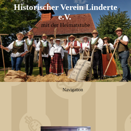
Historischer Verein Linderte
e.V
.
mit der Heimatstube
Navigation